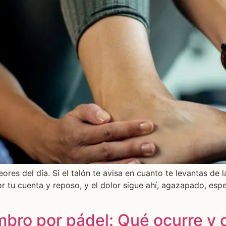
es del día. Si el talón te avisa en cuanto te levantas de la
or tu cuenta y reposo, y el dolor sigue ahí, agazapado, e
ombro por pádel: Qué ocurre y 