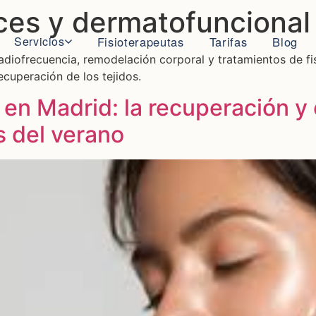
ices y dermatofuncional
Servicios
Fisioterapeutas
Tarifas
Blog
radiofrecuencia, remodelación corporal y tratamientos de f
recuperación de los tejidos.
 en Madrid: la recuperación y 
s del verano