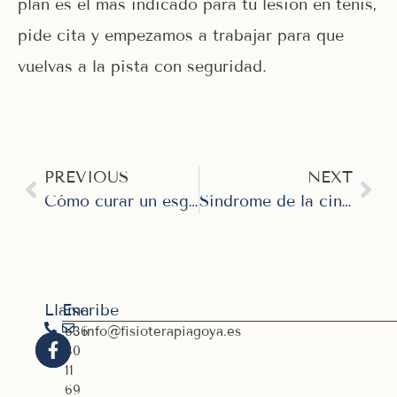
plan es el más indicado para tu lesión en tenis,
pide cita y empezamos a trabajar para que
vuelvas a la pista con seguridad.
PREVIOUS
NEXT
Cómo curar un esguince de tobillo de verdad
Síndrome de la cintilla iliotibial
Llama
Escribe
636
info@fisioterapiagoya.es
30
11
69