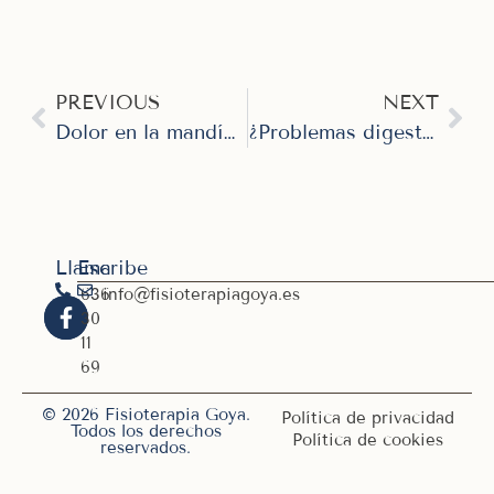
PREVIOUS
NEXT
Dolor en la mandíbula y latidos del corazón: la sorprendente conexión que pocos conocen
¿Problemas digestivos? Descubre cómo el nervio vago puede ser la clave para tu bienestar
Llama
Escribe
636
info@fisioterapiagoya.es
30
11
69
© 2026 Fisioterapia Goya.
Política de privacidad
Todos los derechos
Política de cookies
reservados.