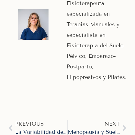
Fisioterapeuta
especializada en
Terapias Manuales y
especialista en
Fisioterapia del Suelo
Pélvico, Embarazo-
Postparto,
Hipopresivos y Pilates.
PREVIOUS
NEXT
La Variabilidad de la Frecuencia Cardíaca (VFC): Una Herramienta Clave en Fisioterapia para Mejorar la Salud del Sistema Nervioso Autónomo
Menopausia y Suelo Pélvico: los Cambios que No deberías ignorar