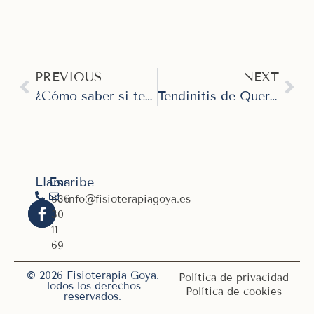
PREVIOUS
NEXT
¿Cómo saber si tengo una hernia discal cervical?
Tendinitis de Quervain – Síntomas y Tratamientos
Llama
Escribe
636
info@fisioterapiagoya.es
30
11
69
© 2026 Fisioterapia Goya.
Política de privacidad
Todos los derechos
Política de cookies
reservados.