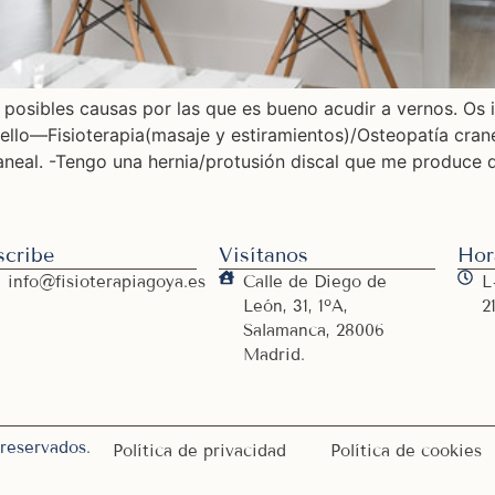
posibles causas por las que es bueno acudir a vernos. Os i
uello—Fisioterapia(masaje y estiramientos)/Osteopatía cran
neal. -Tengo una hernia/protusión discal que me produce d
scribe
Visítanos
Hor
info@fisioterapiagoya.es
Calle de Diego de
L
León, 31, 1ºA,
2
Salamanca, 28006
Madrid.
reservados.
Política de privacidad
Política de cookies