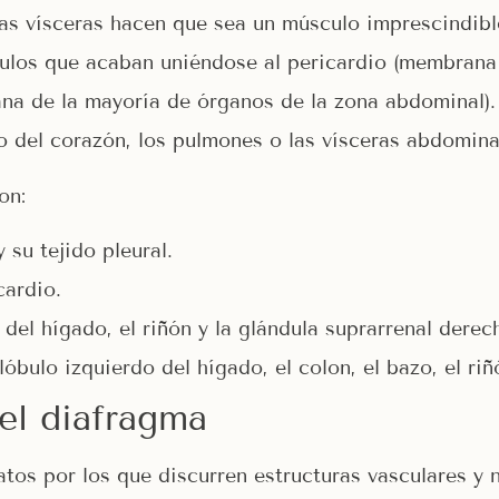
s vísceras hacen que sea un músculo imprescindible 
culos que acaban uniéndose al pericardio (membrana d
ana de la mayoría de órganos de la zona abdominal).
to del corazón, los pulmones o las vísceras abdomina
on:
 su tejido pleural.
cardio.
del hígado, el riñón y la glándula suprarrenal derec
lóbulo izquierdo del hígado, el colon, el bazo, el riñ
del diafragma
atos por los que discurren estructuras vasculares y 