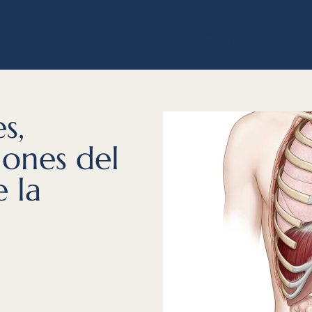
Servicios
Fisioterapeutas
Tarifas
Blog
s,
iones del
 la