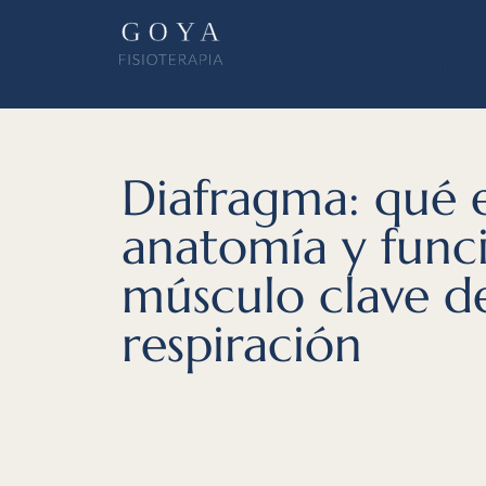
Inicio
La Clínica
Diafragma: qué e
anatomía y func
músculo clave de
respiración