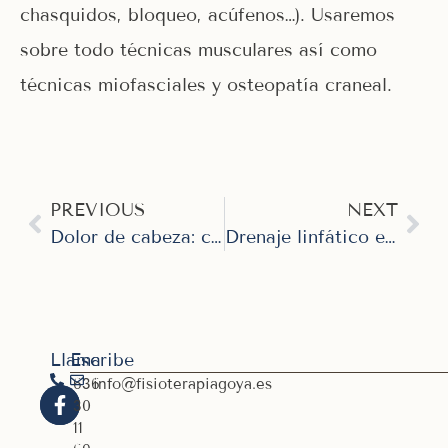
chasquidos, bloqueo, acúfenos…). Usaremos
sobre todo técnicas musculares así como
técnicas miofasciales y osteopatía craneal.
PREVIOUS
NEXT
Dolor de cabeza: cefaleas y migrañas
Drenaje linfático en Piernas
Llama
Escribe
636
info@fisioterapiagoya.es
30
11