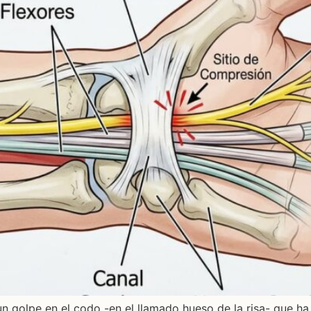
un golpe en el codo -en el llamado hueso de la risa- que h