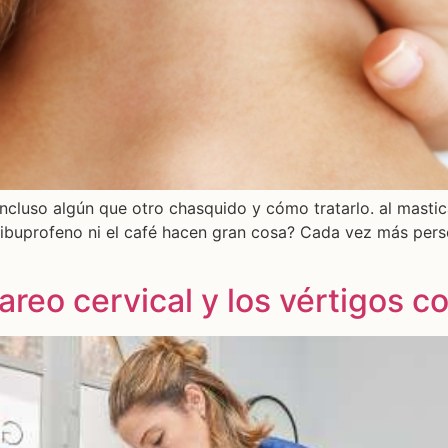
 incluso algún que otro chasquido y cómo tratarlo. al masti
el ibuprofeno ni el café hacen gran cosa? Cada vez más pe
reo cervical y los vértigos co