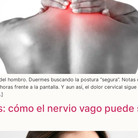
 del hombro. Duermes buscando la postura “segura”. Notas
oras frente a la pantalla. Y aun así, el dolor cervical sig
…]
: cómo el nervio vago puede se